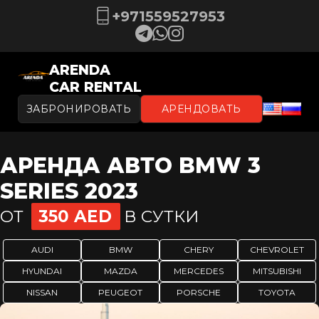
+971559527953
ARENDA
CAR RENTAL
ЗАБРОНИРОВАТЬ
АРЕНДОВАТЬ
АРЕНДА АВТО BMW 3
SERIES 2023
ОТ
350 AED
В СУТКИ
AUDI
BMW
CHERY
CHEVROLET
HYUNDAI
MAZDA
MERCEDES
MITSUBISHI
NISSAN
PEUGEOT
PORSCHE
TOYOTA