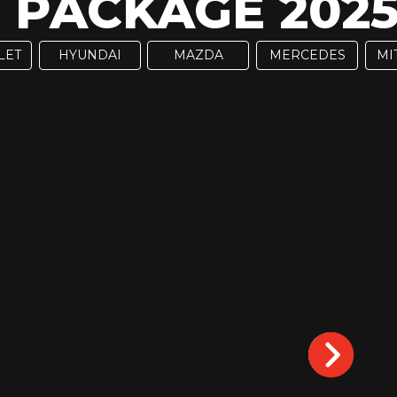
 PACKAGE 202
LET
HYUNDAI
MAZDA
MERCEDES
MI