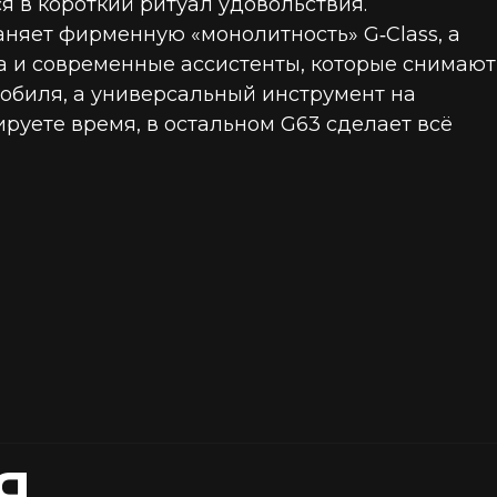
ся в короткий ритуал удовольствия.
аняет фирменную «монолитность» G‑Class, а
ка и современные ассистенты, которые снимают
мобиля, а универсальный инструмент на
руете время, в остальном G63 сделает всё
Я