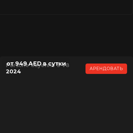
от 949 AED в сутки
Porsche Cayenne S V8
АРЕНДОВАТЬ
2024