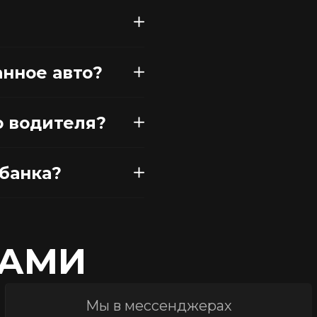
анное авто?
о водителя?
рбанка?
НАМИ
Мы в мессенджерах