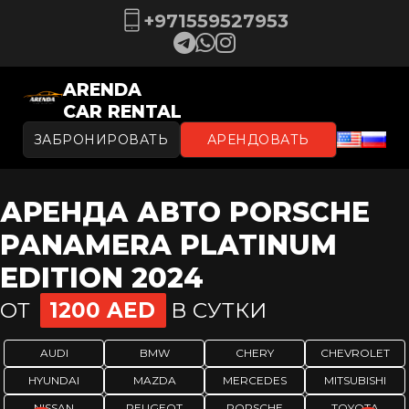
+971559527953
ARENDA
CAR RENTAL
ЗАБРОНИРОВАТЬ
АРЕНДОВАТЬ
АРЕНДА АВТО PORSCHE
PANAMERA PLATINUM
EDITION 2024
ОТ
1200 AED
В СУТКИ
AUDI
BMW
CHERY
CHEVROLET
HYUNDAI
MAZDA
MERCEDES
MITSUBISHI
NISSAN
PEUGEOT
PORSCHE
TOYOTA