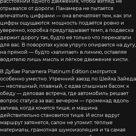
расстоянии одного движения, чтобы взгляд не
отрывался от дороги. Панамера не пытается
впечатлить цифрами — она впечатляет тем, как эти
цифры ощущаются: мощность подаётся ровно и
уверенно, коробка предугадывает темп, а подвеска
держит дорогу так, будто её только что перекатали
для вас. В поворотах кузов упруго опирается на дугу,
на прямой — будто «залипает» в линию, оставляя
водителю лишь мысль и лёгкое движение кисти.
В Дубае Panamera Platinum Edition смотрится
особенно уместно. Утренний заезд по Шейха Зайеда
— неспешный, плавный, с едва слышным басом; к
обеду — деловая встреча, где автомобиль решает
вопрос статуса за вас; вечером — променад вдоль
залива, когда хочется тише, и машина
действительно становится тише. И если вдруг
маршрут затянется, салон не утомит: тёплые
материалы, грамотная шумоизоляция и та самая