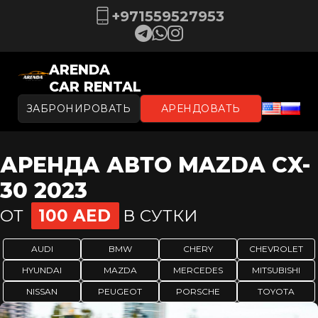
+971559527953
ARENDA
CAR RENTAL
ЗАБРОНИРОВАТЬ
АРЕНДОВАТЬ
АРЕНДА АВТО MAZDA CX-
30 2023
ОТ
100 AED
В СУТКИ
AUDI
BMW
CHERY
CHEVROLET
HYUNDAI
MAZDA
MERCEDES
MITSUBISHI
NISSAN
PEUGEOT
PORSCHE
TOYOTA