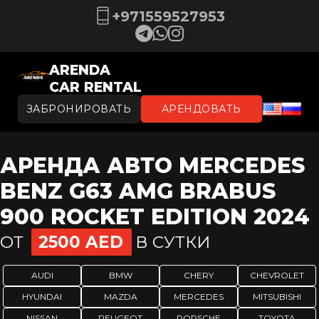
+971559527953
ARENDA
CAR RENTAL
ЗАБРОНИРОВАТЬ
АРЕНДОВАТЬ
АРЕНДА АВТО MERCEDES
BENZ G63 AMG BRABUS
900 ROCKET EDITION 2024
ОТ
2500 AED
В СУТКИ
AUDI
BMW
CHERY
CHEVROLET
HYUNDAI
MAZDA
MERCEDES
MITSUBISHI
NISSAN
PEUGEOT
PORSCHE
TOYOTA