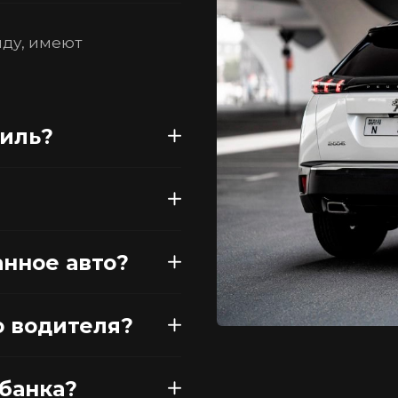
нду, имеют
биль?
анное авто?
о водителя?
рбанка?