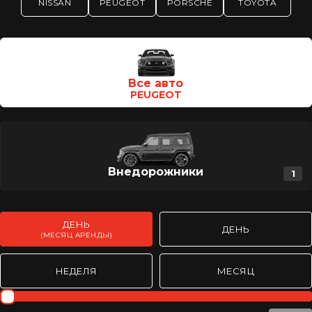
NISSAN
PEUGEOT
PORSCHE
TOYOTA
Category Type
Все авто
PEUGEOT
Внедорожники
1
ДЕНЬ
ДЕНЬ
(МЕСЯЦ АРЕНДЫ)
НЕДЕЛЯ
МЕСЯЦ
Rent day mothly