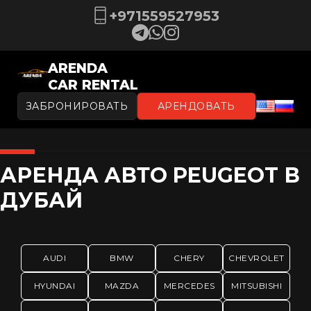
+971559527953
ARENDA
CAR RENTAL
ЗАБРОНИРОВАТЬ
АРЕНДОВАТЬ
АРЕНДА АВТО PEUGEOT В
ДУБАЙ
AUDI
BMW
CHERY
CHEVROLET
HYUNDAI
MAZDA
MERCEDES
MITSUBISHI